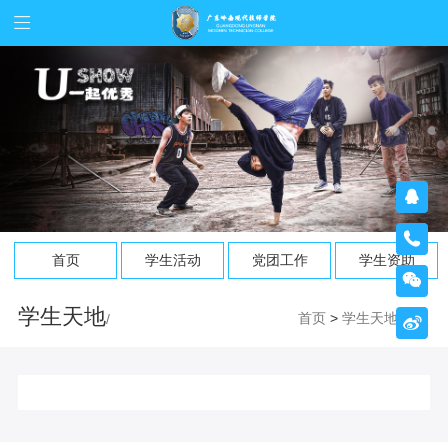


首页
学生活动
党团工作
学生资助

学生天地
首页
>
学生天地
/
