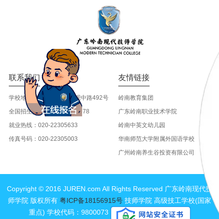
联系我们
友情链接
学校地址:广州市天河区大观中路492号
岭南教育集团
全国招生热线：020-22305678
广东岭南职业技术学院
就业热线：020-22305633
岭南中英文幼儿园
传真号码：020-22305003
华南师范大学附属外国语学校
广州岭南养生谷投资有限公司
Copyright © 2016 JUREN.com All Rights Reserved 广东岭南现代技
师学院 版权所有
粤ICP备18156915号
技师学院 高级技工学校(国家
重点) 学校代码：9800073