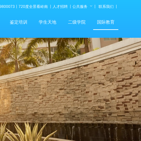
800073
丨
720度全景看岭南
丨
人才招聘
丨
公共服务
丨
联系我们
丨
鉴定培训
学生天地
二级学院
国际教育