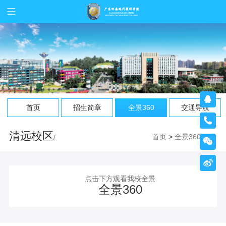

首页
招生简章
全景360
交通导航

清远校区
首页
>
全景360
/


点击下方观看我校全景
全景360