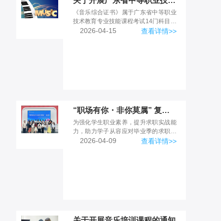
关于开展广东省中等职业技术教育专业技能课程考试《音乐综合证书》培训的通知
《音乐综合证书》属于广东省中等职业
技术教育专业技能课程考试14门科目之
一，可用于参加广东省“3+证书”考试，
2026-04-15
查看详情>>
由广东省教育考试院发证。现拟开展
《音乐综合证书》培训...
“职场有你・非你莫属” 复赛｜逐梦职场，绽放专业风采
为强化学生职业素养，提升求职实战能
力，助力学子从容应对毕业季的求职挑
战，3月27日，时尚美业学院第十三
2026-04-09
查看详情>>
届“职场有你・非你莫属”复赛顺利举
行。学院院长吴钰莹、学工...
关于开展音乐培训课程的通知