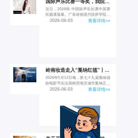
国际声乐比赛一等奖，我院音乐专业教师被权威评委盛赞“艺术表现力突出”
近日，2026韩·中国际声乐比赛中国赛
区圆满落幕。广东岭南现代技师学院时
尚美业学院音乐专业声乐教师赵乐怡，
2026-06-03
查看详情>>
在歌剧咏叹调青年组与全国顶尖选手同
台竞技，凭借精湛技艺...
岭南妆造走入“戛纳红毯”丨形象设计专业教师为戛纳电影节嘉宾定制专属妆容
2026年5月12日晚，第七十九届戛纳国
际电影节在法国南部海滨城市戛纳正式
拉开帷幕。作为全球最具影响力的顶级
2026-06-03
查看详情>>
影视艺术盛会，本届影展将持续至5月
23日。在这场汇聚...