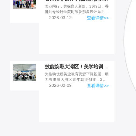
美业同行，共探育人新篇。3月9日，香
港知专设计学院时装及形象设计系主任
许嘉文先生、高级讲师董国强先生，
2026-03-12
查看详情>>
AHMA Hair Council 创办人、VTC荣誉
院士...
技能焕彩大湾区！美学培训创建凤凰社区职业发展新道路
为推动优质美业教育资源下沉基层，助
力粤港澳大湾区青年就业创业，2月6
日，时尚美业学院联合粤港澳大湾区青
2026-02-09
查看详情>>
年就业创业指导站、广州市南沙街道凤
凰社区，成功举办粤港澳青...