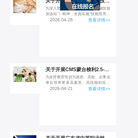
关于开展岭南夜校美容科技仪器应用技能研修班的通知
为深入贯彻落实《广州市开展“羊城技能
加油站”》精神，全面实施“技能照亮前
程”大规模职业技能提升培训行动，响
2026-04-28
查看详情>>
应“羊城技能加油站”全民技能培训号
召，打造“15分钟技...
关于开展CMS蒙台梭利2.5-6岁教师初/中级资格认证培训考证的通知
为发挥教育培训为政府、高校、企事业
单位培养更多高素质、高技能的应用
型、专业型人才的作用，拟开展《CMS
2026-04-21
查看详情>>
蒙台梭利教师资格认证证书》培训与考
证，中国蒙台梭利协会(C...