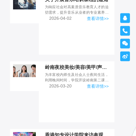
为响应社会对高素质音乐教育人才的迫
切需求，提升音乐从业者的专业素养与

教学能力，我校现面向校内外开展音乐
2026-04-02
查看详情>>
专业培训课程。本课程依托我校音乐专
业优质师资与丰富教学资源...



岭南夜校美妆/美容/美甲/声乐/钢琴兴趣班的通知
为丰富校内师生及社会人士夜间生活，
利用晚间时间，学院开设岭南第二课堂
技能兴趣班，以理论+实操上课形式，
2026-03-20
查看详情>>
引导学员掌握实用美容、美妆、美甲、
声乐、钢琴等兴趣课程，提...
香港知专设计学院来访参观，共促湾区美业育人新篇