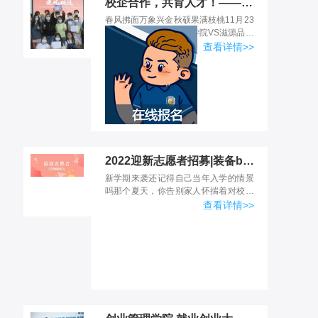
校企合作，共育人才！——记双11实训项目
春风拂面万象兴金秋硕果满枝桃11月23
日文化创意与创业管理学院VS滋源品牌
旗舰店于本年度双十一校企实训项目完
查看详情>>
美地落下帷幕我们一起来回顾一下整个
过程吧！
2022迎新志愿者招募|装备buff！快来变身全能“小风暴”吧
新学期来袭还记得自己当年入学的情景
吗那个夏天，你告别家人怀揣着对校园
生活的期许你走进校园，第一眼看见了
查看详情>>
TA亮眼的橙色风暴人贴心的帮助，周到
的服务不知这个初秋你是...