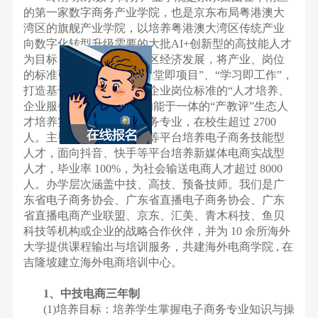
的第一家数字商务产业学院，也是京东布局粤港澳大
湾区的旗舰产业学院，以培养粤港澳大湾区传统产业
向数字化转型升级需要的大批AI+创新型的高技能人才
为目标，立足粤港澳大湾区经济发展，将产业、岗位
的标准引入教学，实现“课堂即项目”、“学习即工作”，
打造基于产业发展需求和企业岗位标准的“人才培养、
企业服务、学生创业”等功能于一体的“产教评”生态人
才培养实体。下设电子商务专业，在校生超过 2700
人。主要面向天猫、京东等平台培养电子商务技能型
人才，面向抖音、快手等平台培养新媒体电商实战型
人才，毕业率 100%，为社会输送电商人才超过 8000
人。办学层次涵盖中技、高技、预备技师。我们是广
东省电子商务协会、广东省直播电子商务协会、广东
省直播电商产业联盟、京东、汇美、青木科技、鱼贝
科技等机构或企业的战略合作伙伴，并为 10 余所海外
大学提供课程输出与培训服务，共建海外电商学院 , 在
吉隆坡建立海外电商培训中心。
1、中技电商三年制
(1)培养目标：培养学生掌握电子商务专业知识与操