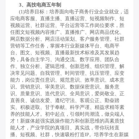
3、高技电商五年制
(1)培养目标：培养面向电子商务行业企业就业，适
应电商客服、直播主播、直播运营、短视频制作、短
视频运营、社群运营、平台运营等工作岗位要求，胜
任图文短视频内容推广、直播推广、网店商品优化、
网店数据分析、网店活动策划、客户服务管理、社群
营销等工作任务，掌握本行业新媒体平台、电商平
台、图文、短视频、直播最新技术标准及其发展趋
势，具备自主学习、沟通交流、数字应用、团队合
作、独立分析、逻辑思维、创新思维、组织管理、解
决常见问题、自我管理、时间管理、抗压管理、应变
能力，岗位责任意识、规范意识、效率意识、成本意
识、营销意识、审美意识、数据保密意识、服务意
识、质量意识、迭代意识、全局意识，爱岗敬业、正
直善良、诚信友爱、遵纪守法、客观公正、勤奋踏
实、积极进取、甘于奉献、科学严谨、精益求精等素
养的技能人才。初中起点，引领时尚潮流，做尖端人
才！新媒体超强实践操作能力和创新思维的高素质技
能人才，产业学院的真项目、真实战，带你玩转直
播、短视频、社群，快速吸粉打造IP。培养学生在新媒